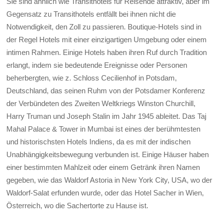
Sie sind ähnlich wie Transithotels für Reisende attraktiv, aber im
Gegensatz zu Transithotels entfällt bei ihnen nicht die
Notwendigkeit, den Zoll zu passieren. Boutique-Hotels sind in
der Regel Hotels mit einer einzigartigen Umgebung oder einem
intimen Rahmen. Einige Hotels haben ihren Ruf durch Tradition
erlangt, indem sie bedeutende Ereignisse oder Personen
beherbergten, wie z. Schloss Cecilienhof in Potsdam,
Deutschland, das seinen Ruhm von der Potsdamer Konferenz
der Verbündeten des Zweiten Weltkriegs Winston Churchill,
Harry Truman und Joseph Stalin im Jahr 1945 ableitet. Das Taj
Mahal Palace & Tower in Mumbai ist eines der berühmtesten
und historischsten Hotels Indiens, da es mit der indischen
Unabhängigkeitsbewegung verbunden ist. Einige Häuser haben
einer bestimmten Mahlzeit oder einem Getränk ihren Namen
gegeben, wie das Waldorf Astoria in New York City, USA, wo der
Waldorf-Salat erfunden wurde, oder das Hotel Sacher in Wien,
Österreich, wo die Sachertorte zu Hause ist.