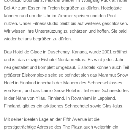
Colorado Mountains. Februar wieder im Wolfgang Puck at Hotel
Bel-Air zum Essen im Freien begrüßen zu dürfen. Hotelgäste
können rund um die Uhr im Zimmer speisen und den Pool
nutzen. Unser Fitnessstudio bleibt bis auf weiteres geschlossen.
Wir wissen Ihre Unterstützung zu schätzen und hoffen, Sie bald
wieder bei uns begrüßen zu dürfen.
Das Hotel de Glace in Duschenay, Kanada, wurde 2001 eröffnet
und ist das einzige Eishotel Nordamerikas. Es wird jedes Jahr
neu gestaltet und komplett umgebaut. Eishotels können auch Teil
größerer Eiskomplexe sein; so befindet sich das Mammut Snow
Hotel in Finnland innerhalb der Mauern des Schneeschlosses
von Kemi, und das Lainio Snow Hotel ist Teil eines Schneedorfes
in der Nähe von Ylläs, Finnland. In Rovaniemi in Lappland,
Finnland, gibt es ein arktisches Schneehotel sowie Glas-Iglus.
Mit seiner idealen Lage an der Fifth Avenue ist die
prestigeträchtige Adresse des The Plaza auch weiterhin ein