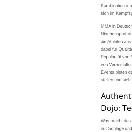
Kombination mach
sich im Kampfsp
MMA in Deutschl
Nischensportart 
die Athleten aus
dabei für Qualit
Popularität von
von Veranstaltun
Events bieten de
stellen und sic
Authent
Dojo: Te
Was macht das 
nur Schläge und T