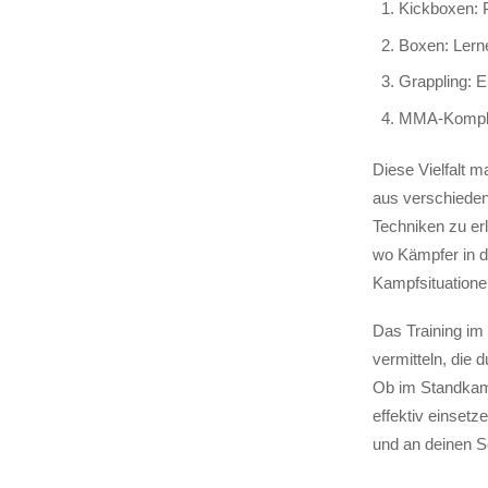
Kickboxen: P
Boxen: Lerne
Grappling: 
MMA-Komplext
Diese Vielfalt 
aus verschiedene
Techniken zu er
wo Kämpfer in d
Kampfsituation
Das Training im 
vermitteln, die 
Ob im Standkamp
effektiv einsetz
und an deinen S