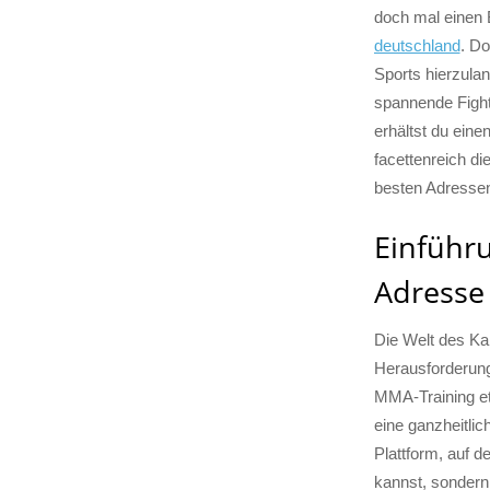
doch mal einen B
deutschland
. Do
Sports hierzula
spannende Fight
erhältst du ein
facettenreich d
besten Adressen
Einführu
Adresse
Die Welt des Kam
Herausforderung
MMA-Training et
eine ganzheitlic
Plattform, auf d
kannst, sondern