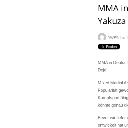
MMA in 
Yakuza 
RWESchul
MMA in Deutsch
Dojo!
Mixed Martial A
Popularität gew
Kampfsportfähig
könnte genau di
Bevor wir tiefer
entwickelt hat un