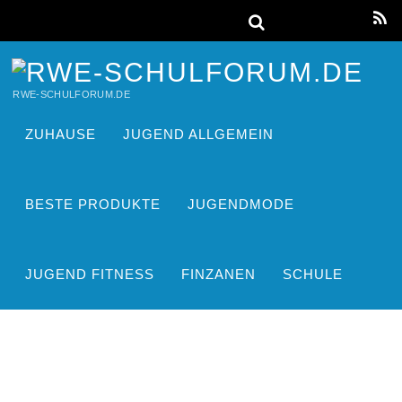
RWE-SCHULFORUM.DE
ZUHAUSE
JUGEND ALLGEMEIN
BESTE PRODUKTE
JUGENDMODE
JUGEND FITNESS
FINZANEN
SCHULE