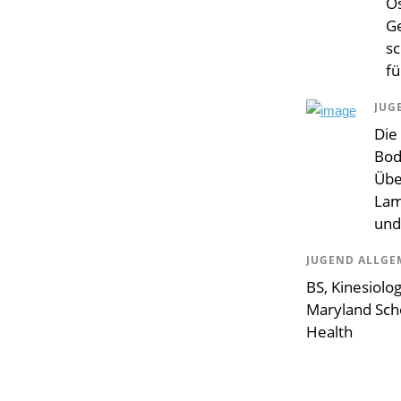
O
Ge
s
fü
JUG
Die
Bod
Über
Lam
und
JUGEND ALLGE
BS, Kinesiolo
Maryland Scho
Health