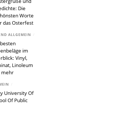
stergrüße und
dichte: Die
chönsten Worte
r das Osterfest
END ALLGEMEIN
/
 besten
enbeläge im
blick: Vinyl,
inat, Linoleum
 mehr
MEIN
/
gy University Of
ol Of Public