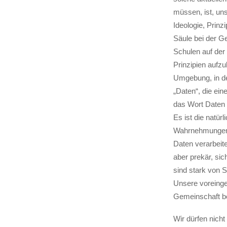
müssen, ist, un
Ideologie, Prinz
Säule bei der Ge
Schulen auf der 
Prinzipien aufz
Umgebung, in de
„Daten“, die ei
das Wort Daten 
Es ist die natü
Wahrnehmungen 
Daten verarbeit
aber prekär, sic
sind stark von S
Unsere voreing
Gemeinschaft bei
Wir dürfen nicht