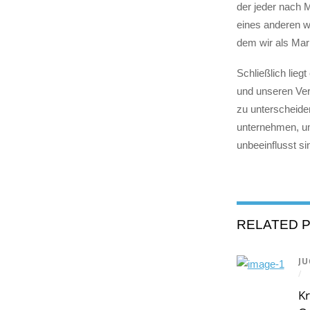
der jeder nach 
eines anderen we
dem wir als Mar
Schließlich lieg
und unseren Ver
zu unterscheiden
unternehmen, um
unbeeinflusst si
RELATED 
JU
/
Kr