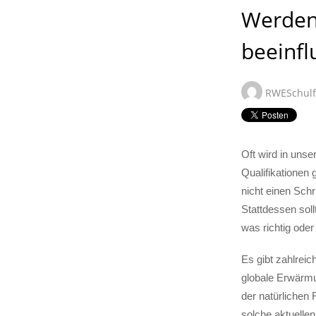
Werden
beeinfl
RWESchul
Oft wird in unse
Qualifikationen
nicht einen Schr
Stattdessen soll
was richtig oder 
Es gibt zahlreic
globale Erwärmun
der natürlichen 
solche aktuelle