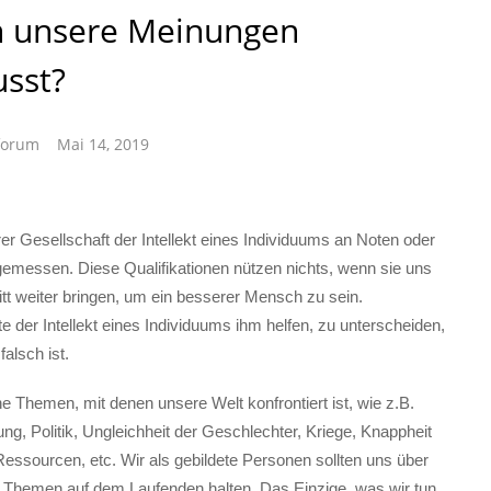
 unsere Meinungen
usst?
forum
Mai 14, 2019
rer Gesellschaft der Intellekt eines Individuums an Noten oder
 gemessen. Diese Qualifikationen nützen nichts, wenn sie uns
itt weiter bringen, um ein besserer Mensch zu sein.
te der Intellekt eines Individuums ihm helfen, zu unterscheiden,
falsch ist.
he Themen, mit denen unsere Welt konfrontiert ist, wie z.B.
g, Politik, Ungleichheit der Geschlechter, Kriege, Knappheit
Ressourcen, etc. Wir als gebildete Personen sollten uns über
n Themen auf dem Laufenden halten. Das Einzige, was wir tun