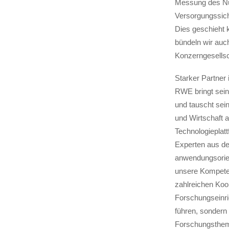
Messung des Nu
Versorgungssich
Dies geschieht 
bündeln wir auc
Konzerngesells
Starker Partner 
RWE bringt sein
und tauscht sein
und Wirtschaft a
Technologieplatt
Experten aus d
anwendungsorien
unsere Kompeten
zahlreichen Koop
Forschungseinri
führen, sondern 
Forschungsthemen