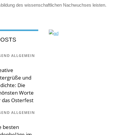
bildung des wissenschaftlichen Nachwuchses leisten.
POSTS
GEND ALLGEMEIN
eative
tergrüße und
dichte: Die
hönsten Worte
r das Osterfest
GEND ALLGEMEIN
e besten
denbeläge im