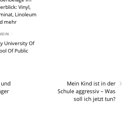
erblick: Vinyl,
minat, Linoleum
d mehr
MEIN
/
gy University Of
ol Of Public
›
 und
Mein Kind ist in der
äger
Schule aggressiv – Was
soll ich jetzt tun?