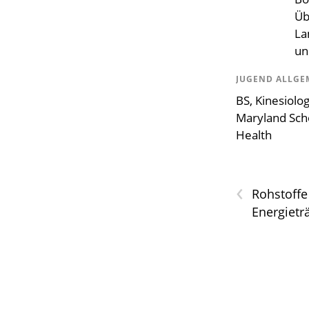
Üb
La
un
JUGEND ALLGE
BS, Kinesiolo
Maryland Scho
Health
‹
Rohstoffe
Energietr