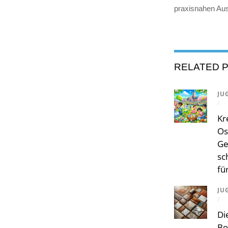
praxisnahen Aus
RELATED 
JU
/
Kr
Os
Ge
sc
fü
JU
/
Di
Bo