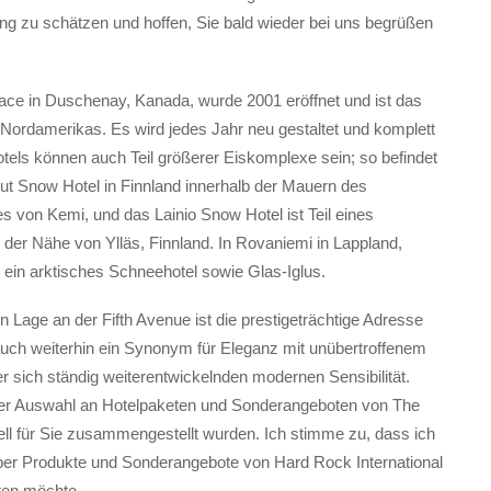
ung zu schätzen und hoffen, Sie bald wieder bei uns begrüßen
ace in Duschenay, Kanada, wurde 2001 eröffnet und ist das
 Nordamerikas. Es wird jedes Jahr neu gestaltet und komplett
tels können auch Teil größerer Eiskomplexe sein; so befindet
 Snow Hotel in Finnland innerhalb der Mauern des
 von Kemi, und das Lainio Snow Hotel ist Teil eines
 der Nähe von Ylläs, Finnland. In Rovaniemi in Lappland,
s ein arktisches Schneehotel sowie Glas-Iglus.
en Lage an der Fifth Avenue ist die prestigeträchtige Adresse
uch weiterhin ein Synonym für Eleganz mit unübertroffenem
r sich ständig weiterentwickelnden modernen Sensibilität.
der Auswahl an Hotelpaketen und Sonderangeboten von The
ell für Sie zusammengestellt wurden. Ich stimme zu, dass ich
ber Produkte und Sonderangebote von Hard Rock International
lten möchte.