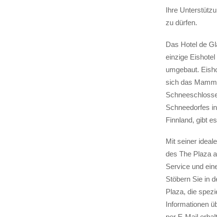
Ihre Unterstütz
zu dürfen.
Das Hotel de Gl
einzige Eishotel
umgebaut. Eisho
sich das Mammut
Schneeschlosses
Schneedorfes in
Finnland, gibt e
Mit seiner ideal
des The Plaza a
Service und eine
Stöbern Sie in 
Plaza, die spezi
Informationen ü
per E-Mail erha