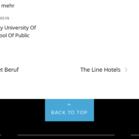
 mehr
MEIN
/
gy University Of
ol Of Public
›
t Beruf
The Line Hotels
BACK TO TOP