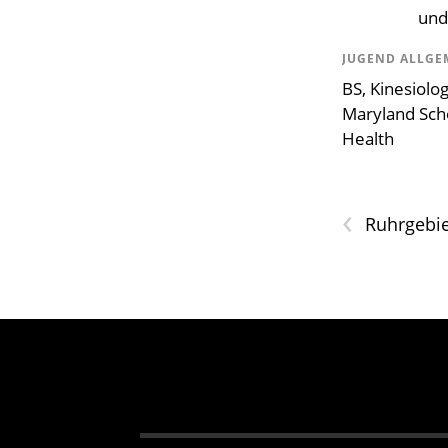
und
JUGEND ALLGE
BS, Kinesiolo
Maryland Scho
Health
‹
Ruhrgebie