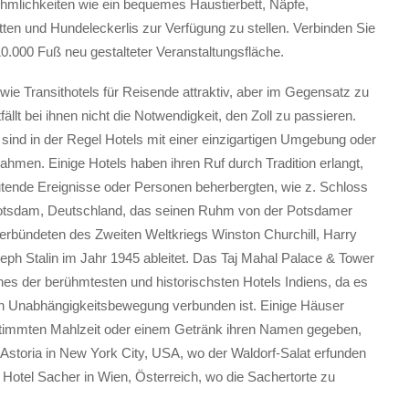
mlichkeiten wie ein bequemes Haustierbett, Näpfe,
ten und Hundeleckerlis zur Verfügung zu stellen. Verbinden Sie
t 10.000 Fuß neu gestalteter Veranstaltungsfläche.
 wie Transithotels für Reisende attraktiv, aber im Gegensatz zu
fällt bei ihnen nicht die Notwendigkeit, den Zoll zu passieren.
sind in der Regel Hotels mit einer einzigartigen Umgebung oder
hmen. Einige Hotels haben ihren Ruf durch Tradition erlangt,
tende Ereignisse oder Personen beherbergten, wie z. Schloss
Potsdam, Deutschland, das seinen Ruhm von der Potsdamer
erbündeten des Zweiten Weltkriegs Winston Churchill, Harry
ph Stalin im Jahr 1945 ableitet. Das Taj Mahal Palace & Tower
nes der berühmtesten und historischsten Hotels Indiens, da es
en Unabhängigkeitsbewegung verbunden ist. Einige Häuser
timmten Mahlzeit oder einem Getränk ihren Namen gegeben,
 Astoria in New York City, USA, wo der Waldorf-Salat erfunden
 Hotel Sacher in Wien, Österreich, wo die Sachertorte zu