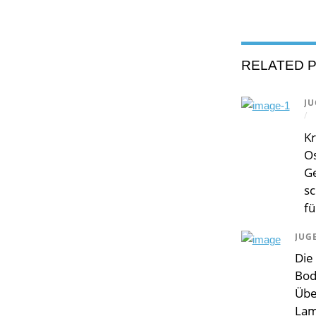
RELATED 
JU
/
Kr
O
Ge
s
fü
JUG
Die
Bod
Über
Lam