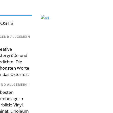
POSTS
GEND ALLGEMEIN
eative
stergrüße und
dichte: Die
chönsten Worte
r das Osterfest
END ALLGEMEIN
/
 besten
enbeläge im
blick: Vinyl,
inat, Linoleum