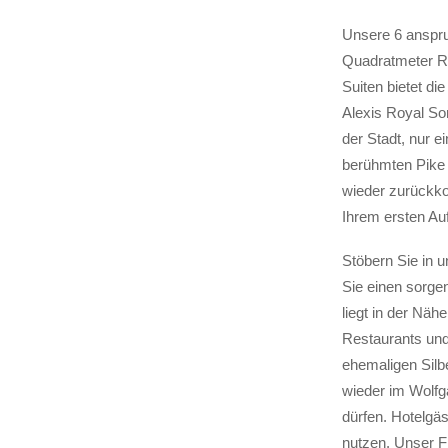
Unsere 6 anspru
Quadratmeter R
Suiten bietet di
Alexis Royal Son
der Stadt, nur 
berühmten Pike 
wieder zurückko
Ihrem ersten Au
Stöbern Sie in u
Sie einen sorge
liegt in der Näh
Restaurants und 
ehemaligen Sil
wieder im Wolfg
dürfen. Hotelgä
nutzen. Unser Fi