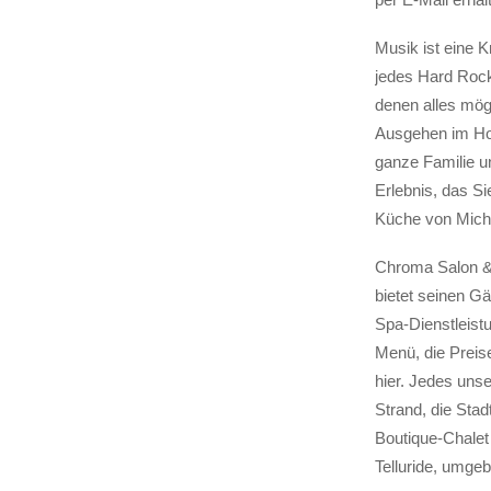
Musik ist eine Kr
jedes Hard Rock 
denen alles mög
Ausgehen im Hot
ganze Familie und
Erlebnis, das 
Küche von Mich
Chroma Salon & S
bietet seinen G
Spa-Dienstleist
Menü, die Preise
hier. Jedes uns
Strand, die Stad
Boutique-Chalet 
Telluride, umge