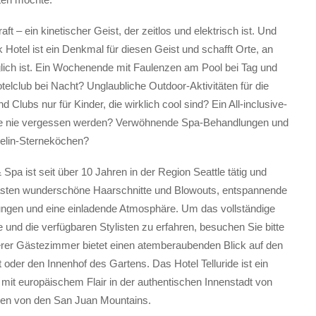
aft – ein kinetischer Geist, der zeitlos und elektrisch ist. Und
Hotel ist ein Denkmal für diesen Geist und schafft Orte, an
lich ist. Ein Wochenende mit Faulenzen am Pool bei Tag und
elclub bei Nacht? Unglaubliche Outdoor-Aktivitäten für die
 Clubs nur für Kinder, die wirklich cool sind? Ein All-inclusive-
Sie nie vergessen werden? Verwöhnende Spa-Behandlungen und
elin-Sterneköchen?
pa ist seit über 10 Jahren in der Region Seattle tätig und
ästen wunderschöne Haarschnitte und Blowouts, entspannende
ungen und eine einladende Atmosphäre. Um das vollständige
 und die verfügbaren Stylisten zu erfahren, besuchen Sie bitte
erer Gästezimmer bietet einen atemberaubenden Blick auf den
t oder den Innenhof des Gartens. Das Hotel Telluride ist ein
mit europäischem Flair in der authentischen Innenstadt von
ben von den San Juan Mountains.