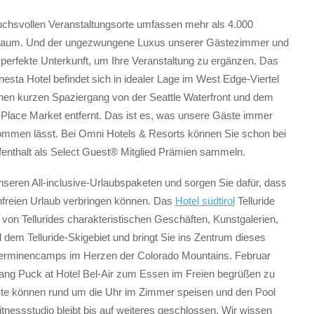
chsvollen Veranstaltungsorte umfassen mehr als 4.000
aum. Und der ungezwungene Luxus unserer Gästezimmer und
e perfekte Unterkunft, um Ihre Veranstaltung zu ergänzen. Das
esta Hotel befindet sich in idealer Lage im West Edge-Viertel
einen kurzen Spaziergang von der Seattle Waterfront und dem
Place Market entfernt. Das ist es, was unsere Gäste immer
mmen lässt. Bei Omni Hotels & Resorts können Sie schon bei
fenthalt als Select Guest® Mitglied Prämien sammeln.
nseren All-inclusive-Urlaubspaketen und sorgen Sie dafür, dass
nfreien Urlaub verbringen können. Das
Hotel südtirol
Telluride
e von Tellurides charakteristischen Geschäften, Kunstgalerien,
dem Telluride-Skigebiet und bringt Sie ins Zentrum dieses
berminencamps im Herzen der Colorado Mountains. Februar
ang Puck at Hotel Bel-Air zum Essen im Freien begrüßen zu
ste können rund um die Uhr im Zimmer speisen und den Pool
tnessstudio bleibt bis auf weiteres geschlossen. Wir wissen